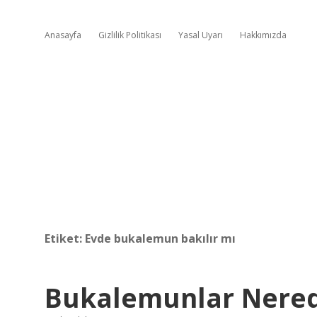
Anasayfa
Gizlilik Politikası
Yasal Uyarı
Hakkımızda
Etiket:
Evde bukalemun bakılır mı
Bukalemunlar Nered