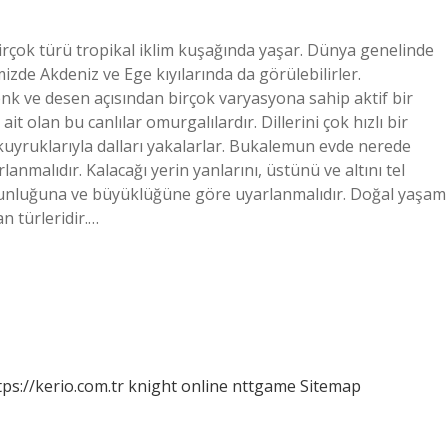
çok türü tropikal iklim kuşağında yaşar. Dünya genelinde
de Akdeniz ve Ege kıyılarında da görülebilirler.
k ve desen açısından birçok varyasyona sahip aktif bir
t olan bu canlılar omurgalılardır. Dillerini çok hızlı bir
kuyruklarıyla dalları yakalarlar. Bukalemun evde nerede
nmalıdır. Kalacağı yerin yanlarını, üstünü ve altını tel
zunluğuna ve büyüklüğüne göre uyarlanmalıdır. Doğal yaşam
n türleridir.…
tps://kerio.com.tr
knight online
nttgame
Sitemap