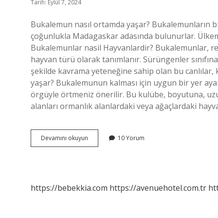
Tarih: Eylül 7, 2024
Bukalemun nasıl ortamda yaşar? Bukalemunların bir
çoğunlukla Madagaskar adasında bulunurlar. Ülkemiz
Bukalemunlar nasil Hayvanlardir? Bukalemunlar, ren
hayvan türü olarak tanımlanır. Sürüngenler sınıfına ai
şekilde kavrama yeteneğine sahip olan bu canlılar, 
yaşar? Bukalemunun kalması için uygun bir yer ayarla
örgüyle örtmeniz önerilir. Bu kulübe, boyutuna, u
alanları ormanlık alanlardaki veya ağaçlardaki hayva
Bukalemunlar
Devamını okuyun
10 Yorum
Nerede
Nasıl
Yaşar
https://bebekkia.com
https://avenuehotel.com.tr
ht