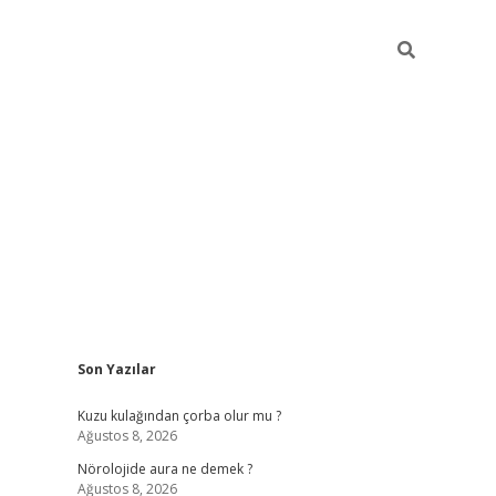
Sidebar
Son Yazılar
betci
vdcasino güncel giriş
ilbet casino
ilbet yeni giriş
Betexp
Kuzu kulağından çorba olur mu ?
Ağustos 8, 2026
Nörolojide aura ne demek ?
Ağustos 8, 2026