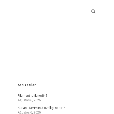
Sidebar
Son Yazılar
betci
vdcasino güncel giriş
ilbet casino
ilbet yeni giriş
Be
Filament iplik nedir ?
Ağustos 6, 2026
Kur’an-ı Kerim’in 3 özelliği nedir ?
Ağustos 6, 2026