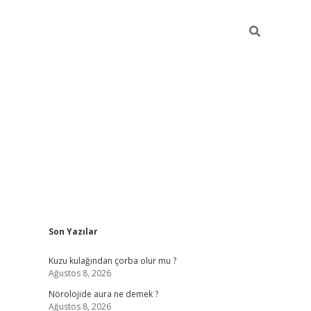
Sidebar
Son Yazılar
betci
vdcasino güncel giriş
ilbet casino
ilbet yeni giriş
Betexp
Kuzu kulağından çorba olur mu ?
Ağustos 8, 2026
Nörolojide aura ne demek ?
Ağustos 8, 2026