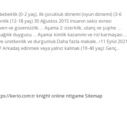
 bebeklik (0-2 yaş), ilk çocukluk dönemi (oyun dönemi) (3-6
genlik (12-18 yaş) 30 Ağustos 2015 İnsanın sekiz evresi
ven ve güvensizlik. … Aşama 2: özerklik, utanç ve şüphe. …
aşağılık duygusu. … Aşama: kimlik kazanımı ve rol karmaşası …
 ve üretkenlik ve durgunluk.Daha fazla makale…•11 Eylül 202
r? Arkadaş edinmek veya yalnız kalmak (19-40 yaş): Genç…
tps://kerio.com.tr
knight online
nttgame
Sitemap