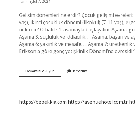
Tarih: Eylül 7, 2024
Gelişim dönemleri nelerdir? Çocuk gelişimi evreleri:
yaş), ikinci çocukluk dönemi (ilkokul) (7-11 yaş), er
nelerdir? O halde 1. aşamayla başlayalım. Aşama: gü
Aşama 3: suçluluk ve iddiacılık. … Aşama: başarı ve 
Aşama 6: yakınlık ve mesafe. … Aşama 7: üretkenlik
Erikson a göre genç yetişkinlik Dönemi’ne evresidi
Eric
Devamını okuyun
8 Yorum
Erikson
Gelişim
Dönemleri
Nelerdir
https://bebekkia.com
https://avenuehotel.com.tr
ht