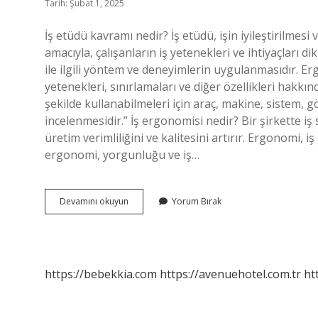
Tarih: Şubat 1, 2025
İş etüdü kavramı nedir? İş etüdü, işin iyileştirilme
amacıyla, çalışanların iş yetenekleri ve ihtiyaçları 
ile ilgili yöntem ve deneyimlerin uygulanmasıdır. E
yetenekleri, sınırlamaları ve diğer özellikleri hakkınd
şekilde kullanabilmeleri için araç, makine, sistem, 
incelenmesidir.” İş ergonomisi nedir? Bir şirkette iş
üretim verimliliğini ve kalitesini artırır. Ergonomi
ergonomi, yorgunluğu ve iş…
Iş
Devamını okuyun
Yorum Bırak
Etüdü
Ve
Ergonomi
Nedir
https://bebekkia.com
https://avenuehotel.com.tr
ht