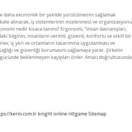
si ve daha ekonomik bir şekilde yürütülmesini sağlamak
dikkate alınarak, iş sistemlerinin incelenmesi ve organizasyonu
rgonomi nedir kısaca tanımı? Ergonomi, “insan davranışları,
aki bilginin, insanların verimli, güvenli, konforlu ve etkili bir
görev, iş yeri ve ortamların tasarımına uygulanması ve
 sağlığı ve güvenliği korumasını sağlamaya yarar. Şirketin
, iş gücünde beklenmeyen kayıpları önler. Amacı doğrultusunda
tps://kerio.com.tr
knight online
nttgame
Sitemap