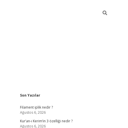
Sidebar
Son Yazılar
betci
vdcasino güncel giriş
ilbet casino
ilbet yeni giriş
Betexp
Filament iplik nedir ?
Ağustos 6, 2026
Kur’an-ı Kerim’in 3 özelliği nedir ?
Ağustos 6, 2026