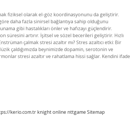
k fiziksel olarak el-göz koordinasyonunu da geliştirir.
 göre daha fazla sinirsel bağlantıya sahip olduğunu
nama gibi hastalıkları önler ve hafızayı güçlendirir.
resini artırır. İşitsel ve sözel becerileri geliştirir. Hızlı
Enstrüman çalmak stresi azaltır mı? Stres azaltıcı etki: Bir
r. Müzik çaldığımızda beynimizde dopamin, serotonin ve
monlar stresi azaltır ve rahatlama hissi sağlar. Kendini ifade
tps://kerio.com.tr
knight online
nttgame
Sitemap