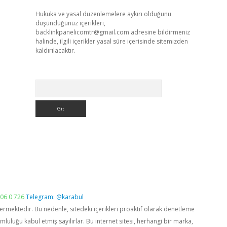
Hukuka ve yasal düzenlemelere aykırı olduğunu
düşündüğünüz içerikleri,
backlinkpanelicomtr@gmail.com
adresine bildirmeniz
halinde, ilgili içerikler yasal süre içerisinde sitemizden
kaldırılacaktır.
Arama
06 0 726
Telegram: @karabul
vermektedir. Bu nedenle, sitedeki içerikleri proaktif olarak denetleme
luğu kabul etmiş sayılırlar. Bu internet sitesi, herhangi bir marka,