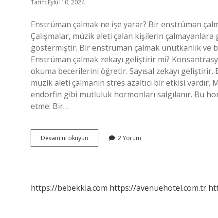
Tarih: Eylül 10, 2024
Enstrüman çalmak ne işe yarar? Bir enstrüman çalma
Çalışmalar, müzik aleti çalan kişilerin çalmayanlara
göstermiştir. Bir enstrüman çalmak unutkanlık ve bu
Enstrüman çalmak zekayı geliştirir mi? Konsantrasyon sü
okuma becerilerini öğretir. Sayısal zekayı geliştirir. 
müzik aleti çalmanın stres azaltıcı bir etkisi vardı
endorfin gibi mutluluk hormonları salgılanır. Bu hor
etme: Bir…
Enstrüman
Devamını okuyun
2 Yorum
Ne
Işe
Yarar
https://bebekkia.com
https://avenuehotel.com.tr
ht