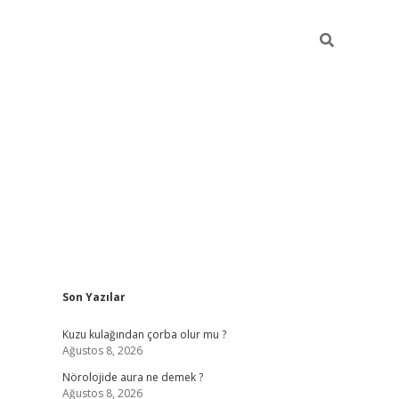
Sidebar
Son Yazılar
betci
vdcasino güncel giriş
ilbet casino
ilbet yeni giriş
Betexp
Kuzu kulağından çorba olur mu ?
Ağustos 8, 2026
Nörolojide aura ne demek ?
Ağustos 8, 2026