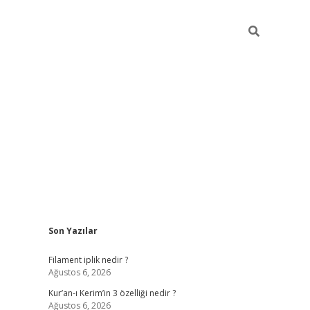
Sidebar
Son Yazılar
betci
vdcasino güncel giriş
ilbet casino
ilbet yeni giriş
Bete
Filament iplik nedir ?
Ağustos 6, 2026
Kur’an-ı Kerim’in 3 özelliği nedir ?
Ağustos 6, 2026