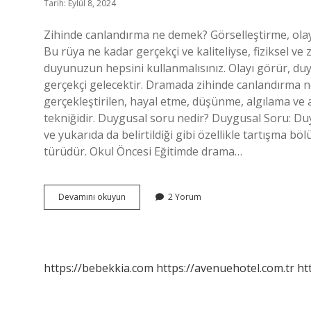
Tarih: Eylül 8, 2024
Zihinde canlandırma ne demek? Görselleştirme, olayla
Bu rüya ne kadar gerçekçi ve kaliteliyse, fiziksel ve 
duyunuzun hepsini kullanmalısınız. Olayı görür, duy
gerçekçi gelecektir. Dramada zihinde canlandırma n
gerçekleştirilen, hayal etme, düşünme, algılama ve an
tekniğidir. Duygusal soru nedir? Duygusal Soru: Duyg
ve yukarıda da belirtildiği gibi özellikle tartışma
türüdür. Okul Öncesi Eğitimde drama…
Zihinde
Devamını okuyun
2 Yorum
Canlandırma
Düzeyi
Nedir
https://bebekkia.com
https://avenuehotel.com.tr
ht