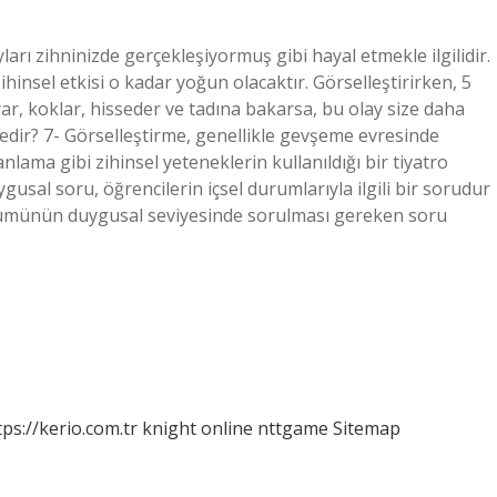
rı zihninizde gerçekleşiyormuş gibi hayal etmekle ilgilidir.
zihinsel etkisi o kadar yoğun olacaktır. Görselleştirirken, 5
ar, koklar, hisseder ve tadına bakarsa, bu olay size daha
edir? 7- Görselleştirme, genellikle gevşeme evresinde
lama gibi zihinsel yeteneklerin kullanıldığı bir tiyatro
usal soru, öğrencilerin içsel durumlarıyla ilgili bir sorudur
 bölümünün duygusal seviyesinde sorulması gereken soru
tps://kerio.com.tr
knight online
nttgame
Sitemap