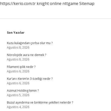
https://kerio.com.tr
knight online
nttgame
Sitemap
Sidebar
Son Yazılar
Kuzu kulağından çorba olur mu ?
Ağustos 8, 2026
Nörolojide aura ne demek ?
Ağustos 8, 2026
Filament iplik nedir ?
Ağustos 6, 2026
Kur’an-ı Kerim’in 3 özelliği nedir ?
Ağustos 6, 2026
Azimut Holding kimin ?
Ağustos 5, 2026
Buzul aşındırma ve biriktirme şekilleri nelerdir ?
Ağustos 4, 2026