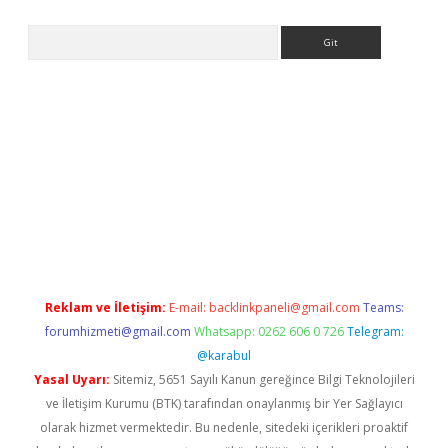
Arama
riş
Betexper giriş adresi
betexper.xyz
m elexbet
Reklam ve İletişim:
E-mail:
backlinkpaneli@gmail.com
Teams:
forumhizmeti@gmail.com
Whatsapp: 0262 606 0 726
Telegram:
@karabul
Yasal Uyarı:
Sitemiz, 5651 Sayılı Kanun gereğince Bilgi Teknolojileri
ve İletişim Kurumu (BTK) tarafından onaylanmış bir Yer Sağlayıcı
olarak hizmet vermektedir. Bu nedenle, sitedeki içerikleri proaktif