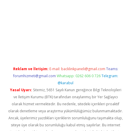
riş
Betexper giriş adresi
betexper.xyz
m elexbet
Reklam ve İletişim:
E-mail:
backlinkpaneli@gmail.com
Teams:
forumhizmeti@gmail.com
Whatsapp: 0262 606 0 726
Telegram:
@karabul
Yasal Uyarı:
Sitemiz, 5651 Sayılı Kanun gereğince Bilgi Teknolojileri
ve İletişim Kurumu (BTK) tarafından onaylanmış bir Yer Sağlayıcı
olarak hizmet vermektedir. Bu nedenle, sitedeki içerikleri proaktif
olarak denetleme veya araştırma yükümlülüğümüz bulunmamaktadır.
Ancak, üyelerimiz yazdıkları içeriklerin sorumluluğunu taşımakta olup,
siteye üye olarak bu sorumluluğu kabul etmiş sayılırlar. Bu internet