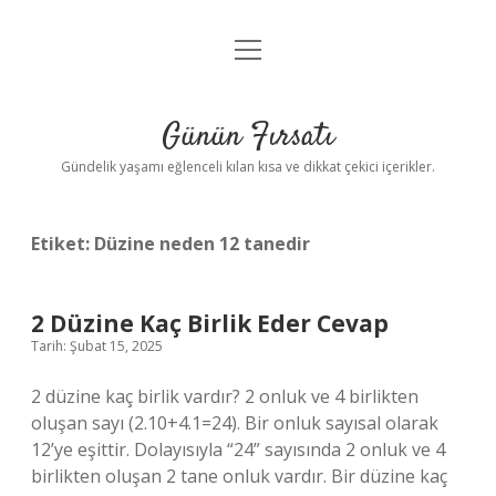
menüyü
Anasayfa
aç
Gizlilik Politikası
Günün Fırsatı
Yasal Uyarı
Gündelik yaşamı eğlenceli kılan kısa ve dikkat çekici içerikler.
Hakkımızda
Etiket:
Düzine neden 12 tanedir
2 Düzine Kaç Birlik Eder Cevap
Tarih: Şubat 15, 2025
2 düzine kaç birlik vardır? 2 onluk ve 4 birlikten
oluşan sayı (2.10+4.1=24). Bir onluk sayısal olarak
12’ye eşittir. Dolayısıyla “24” sayısında 2 onluk ve 4
birlikten oluşan 2 tane onluk vardır. Bir düzine kaç