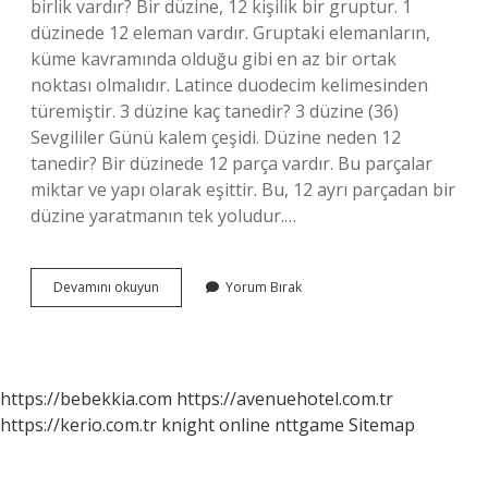
birlik vardır? Bir düzine, 12 kişilik bir gruptur. 1
düzinede 12 eleman vardır. Gruptaki elemanların,
küme kavramında olduğu gibi en az bir ortak
noktası olmalıdır. Latince duodecim kelimesinden
türemiştir. 3 düzine kaç tanedir? 3 düzine (36)
Sevgililer Günü kalem çeşidi. Düzine neden 12
tanedir? Bir düzinede 12 parça vardır. Bu parçalar
miktar ve yapı olarak eşittir. Bu, 12 ayrı parçadan bir
düzine yaratmanın tek yoludur.…
2
Devamını okuyun
Yorum Bırak
Düzine
Kaç
Birlik
Eder
Cevap
https://bebekkia.com
https://avenuehotel.com.tr
https://kerio.com.tr
knight online
nttgame
Sitemap