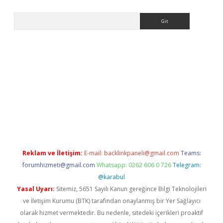
Arama
riş
Betexper giriş adresi
betexper.xyz
m elexbet
Reklam ve İletişim:
E-mail:
backlinkpaneli@gmail.com
Teams:
forumhizmeti@gmail.com
Whatsapp: 0262 606 0 726
Telegram:
@karabul
Yasal Uyarı:
Sitemiz, 5651 Sayılı Kanun gereğince Bilgi Teknolojileri
ve İletişim Kurumu (BTK) tarafından onaylanmış bir Yer Sağlayıcı
olarak hizmet vermektedir. Bu nedenle, sitedeki içerikleri proaktif