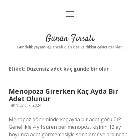
menüyü
Anasayfa
aç
Gizlilik Politikası
Günün Fırsatı
Yasal Uyarı
Gündelik yaşamı eğlenceli kılan kısa ve dikkat çekici içerikler.
Hakkımızda
Etiket:
Düzensiz adet kaç günde bir olur
Menopoza Girerken Kaç Ayda Bir
Adet Olunur
Tarih: Eylül 7, 2024
Menopoz döneminde kaç ayda bir adet görülür?
Genellikle 4 yıl süren perimenopoz, kişinin 12 ay
boyunca adet görmemesiyle sona erer ve ardından