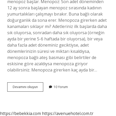
menopoz başlar. Menopoz: Son adet döneminden
12 ay sonra başlayan menopoz sırasında kadının
yumurtalıkları çalışmayı bırakır. Buna bağlı olarak
doğurganlık da sona erer. Menopoza girerken adet
kanamaları sıklaşır mı? Adetleriniz ilk başlarda daha
sık oluyorsa, sonradan daha sık oluyorsa (örneğin
ayda bir yerine 5-6 haftada bir oluyorsa), bir veya
daha fazla adet döneminiz geciktiyse, adet
dönemlerinizin süresi ve miktarı kısaldıysa,
menopoza bağlı ateş basması gibi belirtiler de
eskisine göre azaldıysa menopoza giriyor
olabilirsiniz. Menopoza girerken kaç ayda bir…
Menopoza
Devamını okuyun
10 Yorum
Girerken
Kaç
Ayda
Bir
Adet
https://bebekkia.com
https://avenuehotel.com.tr
Olunur