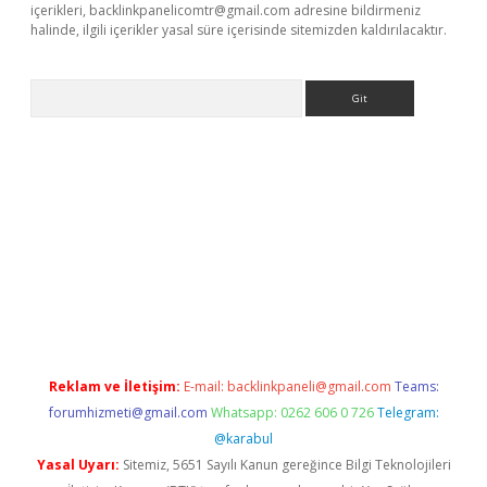
içerikleri,
backlinkpanelicomtr@gmail.com
adresine bildirmeniz
halinde, ilgili içerikler yasal süre içerisinde sitemizden kaldırılacaktır.
Arama
riş
Betexper giriş adresi
betexper.xyz
m elexbet
Reklam ve İletişim:
E-mail:
backlinkpaneli@gmail.com
Teams:
forumhizmeti@gmail.com
Whatsapp: 0262 606 0 726
Telegram:
@karabul
Yasal Uyarı:
Sitemiz, 5651 Sayılı Kanun gereğince Bilgi Teknolojileri