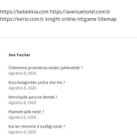
https://bebekkia.com
https://avenuehotel.com.tr
https://kerio.com.tr
knight online
nttgame
Sitemap
Sidebar
Son Yazılar
Ödememe protestosu neden çekilmelidir ?
Ağustos 9, 2026
Kuzu kulağından çorba olur mu ?
Ağustos 8, 2026
Nörolojide aura ne demek ?
Ağustos 8, 2026
Filament iplik nedir ?
Ağustos 6, 2026
Kur’an-ı Kerim’in 3 özelliği nedir ?
Ağustos 6, 2026