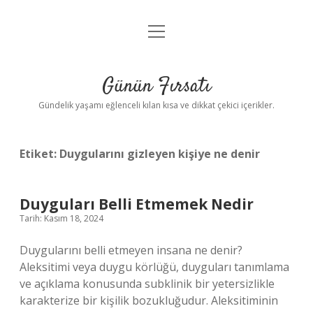
menüyü
Anasayfa
aç
Gizlilik Politikası
Günün Fırsatı
Yasal Uyarı
Gündelik yaşamı eğlenceli kılan kısa ve dikkat çekici içerikler.
Hakkımızda
Etiket:
Duygularını gizleyen kişiye ne denir
Duyguları Belli Etmemek Nedir
Tarih: Kasım 18, 2024
Duygularını belli etmeyen insana ne denir?
Aleksitimi veya duygu körlüğü, duyguları tanımlama
ve açıklama konusunda subklinik bir yetersizlikle
karakterize bir kişilik bozukluğudur. Aleksitiminin