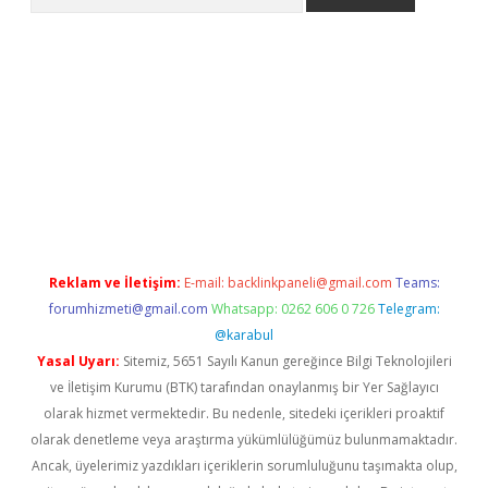
riş
Betexper giriş adresi
betexper.xyz
m elexbet
Reklam ve İletişim:
E-mail:
backlinkpaneli@gmail.com
Teams:
forumhizmeti@gmail.com
Whatsapp: 0262 606 0 726
Telegram:
@karabul
Yasal Uyarı:
Sitemiz, 5651 Sayılı Kanun gereğince Bilgi Teknolojileri
ve İletişim Kurumu (BTK) tarafından onaylanmış bir Yer Sağlayıcı
olarak hizmet vermektedir. Bu nedenle, sitedeki içerikleri proaktif
olarak denetleme veya araştırma yükümlülüğümüz bulunmamaktadır.
Ancak, üyelerimiz yazdıkları içeriklerin sorumluluğunu taşımakta olup,