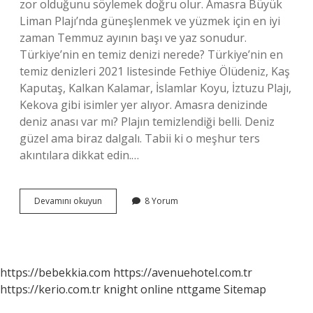
zor olduğunu söylemek doğru olur. Amasra Büyük
Liman Plajı’nda güneşlenmek ve yüzmek için en iyi
zaman Temmuz ayının başı ve yaz sonudur.
Türkiye’nin en temiz denizi nerede? Türkiye’nin en
temiz denizleri 2021 listesinde Fethiye Ölüdeniz, Kaş
Kaputaş, Kalkan Kalamar, İslamlar Koyu, İztuzu Plajı,
Kekova gibi isimler yer alıyor. Amasra denizinde
deniz anası var mı? Plajın temizlendiği belli. Deniz
güzel ama biraz dalgalı. Tabii ki o meşhur ters
akıntılara dikkat edin.…
Amasra
Devamını okuyun
8 Yorum
Denizi
Temiz
Mi
https://bebekkia.com
https://avenuehotel.com.tr
https://kerio.com.tr
knight online
nttgame
Sitemap