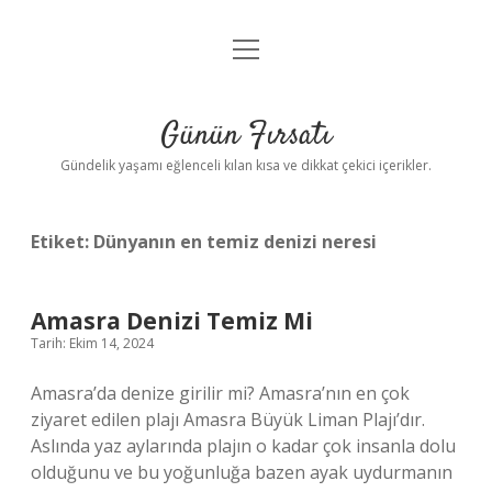
menüyü
Anasayfa
aç
Gizlilik Politikası
Günün Fırsatı
Yasal Uyarı
Gündelik yaşamı eğlenceli kılan kısa ve dikkat çekici içerikler.
Hakkımızda
Etiket:
Dünyanın en temiz denizi neresi
Amasra Denizi Temiz Mi
Tarih: Ekim 14, 2024
Amasra’da denize girilir mi? Amasra’nın en çok
ziyaret edilen plajı Amasra Büyük Liman Plajı’dır.
Aslında yaz aylarında plajın o kadar çok insanla dolu
olduğunu ve bu yoğunluğa bazen ayak uydurmanın