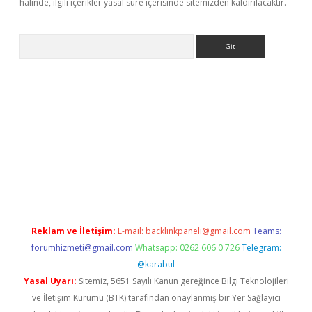
halinde, ilgili içerikler yasal süre içerisinde sitemizden kaldırılacaktır.
Arama
riş
Betexper giriş adresi
betexper.xyz
m elexbet
Reklam ve İletişim:
E-mail:
backlinkpaneli@gmail.com
Teams:
forumhizmeti@gmail.com
Whatsapp: 0262 606 0 726
Telegram:
@karabul
Yasal Uyarı:
Sitemiz, 5651 Sayılı Kanun gereğince Bilgi Teknolojileri
ve İletişim Kurumu (BTK) tarafından onaylanmış bir Yer Sağlayıcı