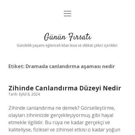
menüyü
Anasayfa
aç
Gizlilik Politikası
Günün Fırsatı
Yasal Uyarı
Gündelik yaşamı eğlenceli kılan kısa ve dikkat çekici içerikler.
Hakkımızda
Etiket:
Dramada canlandırma aşaması nedir
Zihinde Canlandırma Düzeyi Nedir
Tarih: Eylül 8, 2024
Zihinde canlandırma ne demek? Görselleştirme,
olayları zihninizde gerçekleşiyormuş gibi hayal
etmekle ilgilidir. Bu rüya ne kadar gerçekçi ve
kaliteliyse, fiziksel ve zihinsel etkisi o kadar yoğun