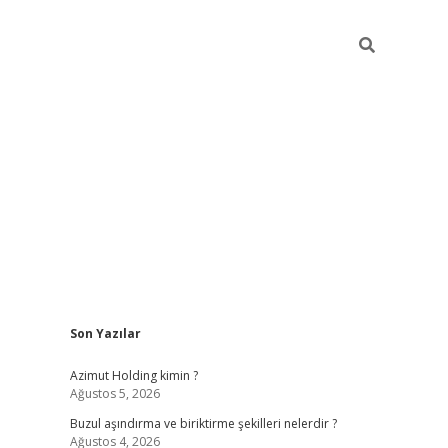
Sidebar
Son Yazılar
betci
vdcasino güncel giriş
ilbet casino
ilbet yeni giriş
Betexp
Azimut Holding kimin ?
Ağustos 5, 2026
Buzul aşındırma ve biriktirme şekilleri nelerdir ?
Ağustos 4, 2026