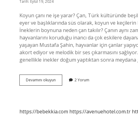
Tarih: Eylül 19, 2024
Koyun çanı ne işe yarar? Çan, Türk kültüründe beşi
eyer ve başlıklarında süs olarak, koyun ve keçilerin
İneklerin boynuna neden çan takılır? Çanın aynı zam
hayvanlarını koruduğu inancı da çok eskilere dayanan
yaşayan Mustafa Şahin, hayvanlar için çanlar yapıyor
akort ediyor ve melodik bir ses çıkarmasını sağlı
genellikle inekler doğum yaptıktan sonra meydana g
Inek
Devamını okuyun
2 Yorum
Çanı
Ne
Işe
Yarar
https://bebekkia.com
https://avenuehotel.com.tr
ht