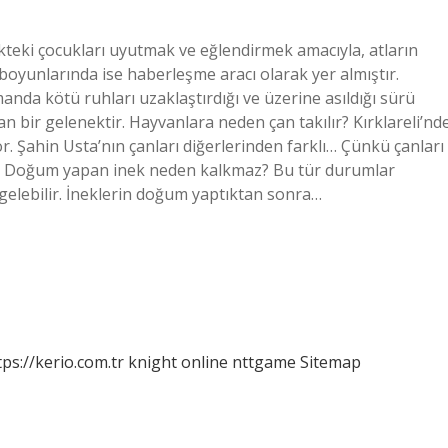
kteki çocukları uyutmak ve eğlendirmek amacıyla, atların
 boyunlarında ise haberleşme aracı olarak yer almıştır.
anda kötü ruhları uzaklaştırdığı ve üzerine asıldığı sürü
 bir gelenektir. Hayvanlara neden çan takılır? Kırklareli’nd
. Şahin Usta’nın çanları diğerlerinden farklı… Çünkü çanları
yor. Doğum yapan inek neden kalkmaz? Bu tür durumlar
elebilir. İneklerin doğum yaptıktan sonra…
tps://kerio.com.tr
knight online
nttgame
Sitemap