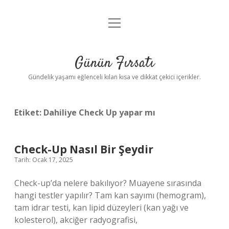
menüyü
Anasayfa
aç
Gizlilik Politikası
Günün Fırsatı
Yasal Uyarı
Gündelik yaşamı eğlenceli kılan kısa ve dikkat çekici içerikler.
Hakkımızda
Etiket:
Dahiliye Check Up yapar mı
Check-Up Nasıl Bir Şeydir
Tarih: Ocak 17, 2025
Check-up’da nelere bakılıyor? Muayene sırasında
hangi testler yapılır? Tam kan sayımı (hemogram),
tam idrar testi, kan lipid düzeyleri (kan yağı ve
kolesterol), akciğer radyografisi,