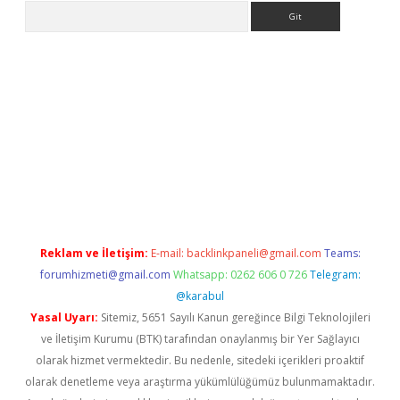
Arama
riş
Betexper giriş adresi
betexper.xyz
m elexbet
Reklam ve İletişim:
E-mail:
backlinkpaneli@gmail.com
Teams:
forumhizmeti@gmail.com
Whatsapp: 0262 606 0 726
Telegram:
@karabul
Yasal Uyarı:
Sitemiz, 5651 Sayılı Kanun gereğince Bilgi Teknolojileri
ve İletişim Kurumu (BTK) tarafından onaylanmış bir Yer Sağlayıcı
olarak hizmet vermektedir. Bu nedenle, sitedeki içerikleri proaktif
olarak denetleme veya araştırma yükümlülüğümüz bulunmamaktadır.