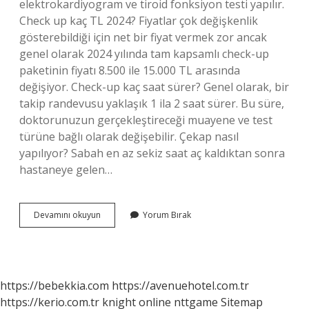
elektrokardiyogram ve tiroid fonksiyon testi yapılır.
Check up kaç TL 2024? Fiyatlar çok değişkenlik
gösterebildiği için net bir fiyat vermek zor ancak
genel olarak 2024 yılında tam kapsamlı check-up
paketinin fiyatı 8.500 ile 15.000 TL arasında
değişiyor. Check-up kaç saat sürer? Genel olarak, bir
takip randevusu yaklaşık 1 ila 2 saat sürer. Bu süre,
doktorunuzun gerçekleştireceği muayene ve test
türüne bağlı olarak değişebilir. Çekap nasıl
yapılıyor? Sabah en az sekiz saat aç kaldıktan sonra
hastaneye gelen…
Check-
Devamını okuyun
Yorum Bırak
Up
Nasıl
Bir
Şeydir
https://bebekkia.com
https://avenuehotel.com.tr
https://kerio.com.tr
knight online
nttgame
Sitemap