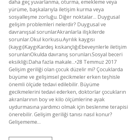
daha geç yuvarlanma, oturma, emekleme veya
yürüme, başkalarıyla iletişim kurma veya
sosyalleşme zorluğu. Diğer noktalar… Duygusal
gelişim problemleri nelerdir? Duygusal ve
davranışsal sorunlarAkranlarla ilişkilerde
sorunlar.Okul korkusu.Ayrılık kaygısı
(kaygı)KaygıKardeş kıskançlığıEbeveynlerle iletişim
sorunlarıOkulda davranış sorunları.Sosyal beceri
eksikliği.Daha fazla makale…•28 Temmuz 2017
Gelişim geriliği olan çocuk düzelir mi? Çocuklarda
büyüme ve gelişimsel gecikmeler erken teşhisle
önemli ölçüde tedavi edilebilir. Büyüme
gecikmelerini tedavi ederken, doktorlar çocukların
akranlarının boy ve kilo ölçümlerine ayak
uydurmasına yardımcı olmak için beslenme terapisi
önerebilir. Gelişim geriliği tanısı nasıl konur?
Gelişememe…