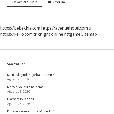
Duygusal
Devamını okuyun
2 Yorum
Gelişim
Geriliği
Nedir
https://bebekkia.com
https://avenuehotel.com.tr
https://kerio.com.tr
knight online
nttgame
Sitemap
Sidebar
Son Yazılar
Kuzu kulağından çorba olur mu ?
Ağustos 8, 2026
Nörolojide aura ne demek ?
Ağustos 8, 2026
Filament iplik nedir ?
Ağustos 6, 2026
Kur’an-ı Kerim’in 3 özelliği nedir ?