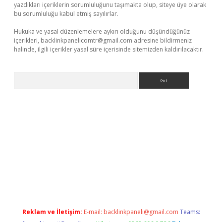
yazdıkları içeriklerin sorumluluğunu taşımakta olup, siteye üye olarak
bu sorumluluğu kabul etmiş sayılırlar.
Hukuka ve yasal düzenlemelere aykırı olduğunu düşündüğünüz
içerikleri,
backlinkpanelicomtr@gmail.com
adresine bildirmeniz
halinde, ilgili içerikler yasal süre içerisinde sitemizden kaldırılacaktır.
Arama
riş
Betexper giriş adresi
betexper.xyz
m elexbet
Reklam ve İletişim:
E-mail:
backlinkpaneli@gmail.com
Teams: