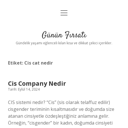
menüyü
Anasayfa
aç
Gizlilik Politikası
Günün Fırsatı
Yasal Uyarı
Gündelik yaşamı eğlenceli kılan kısa ve dikkat çekici içerikler.
Hakkımızda
Etiket:
Cis cat nedir
Cis Company Nedir
Tarih: Eylül 14, 2024
CIS sistemi nedir? “Cis” (sis olarak telaffuz edilir)
cisgender teriminin kısaltmasıdır ve doğumda size
atanan cinsiyetle özdeşleştiğiniz anlamına gelir.
Örneğin, “cisgender” bir kadın, doğumda cinsiyeti