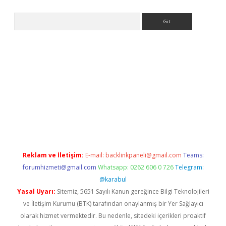
Arama
 giriş
Betexper giriş adresi
betexper.xyz
m elexbet
Reklam ve İletişim:
E-mail:
backlinkpaneli@gmail.com
Teams:
forumhizmeti@gmail.com
Whatsapp: 0262 606 0 726
Telegram:
@karabul
Yasal Uyarı:
Sitemiz, 5651 Sayılı Kanun gereğince Bilgi Teknolojileri
ve İletişim Kurumu (BTK) tarafından onaylanmış bir Yer Sağlayıcı
olarak hizmet vermektedir. Bu nedenle, sitedeki içerikleri proaktif