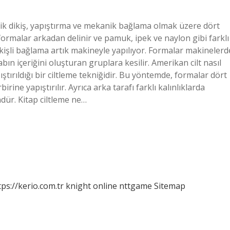
iplik dikiş, yapıştırma ve mekanik bağlama olmak üzere dört
ak formalar arkadan delinir ve pamuk, ipek ve naylon gibi farklı
k dikişli bağlama artık makineyle yapılıyor. Formalar makinelerd
abın içeriğini oluşturan gruplara kesilir. Amerikan cilt nasıl
tırıldığı bir ciltleme tekniğidir. Bu yöntemde, formalar dört
rine yapıştırılır. Ayrıca arka tarafı farklı kalınlıklarda
dür. Kitap ciltleme ne…
tps://kerio.com.tr
knight online
nttgame
Sitemap