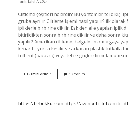
Tarih: Eylül 7, 2024
Ciltleme çeşitleri nelerdir? Bu yöntemler tel dikiş, 
gruba ayrılır. Ciltleme işlemi nasıl yapılır? İlk olar
ipliklerle birbirine dikilir. Eskiden elle yapılan ipli
bitirildikten sonra birbirine dikilir ve daha sonra kit
yapılır? Amerikan ciltleme, belgelerin omurgaya yapış
kenar boyunca kesilir ve arkadan plastik tutkalla birbi
tülbent (paçavra) veya tel ile güçlendirmek mümkün
Ciltleme
Devamını okuyun
12 Yorum
Teknikleri
Nelerdir
https://bebekkia.com
https://avenuehotel.com.tr
ht