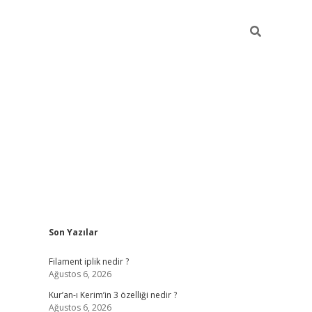
Sidebar
Son Yazılar
betci
vdcasino güncel giriş
ilbet casino
ilbet yeni giriş
Betexp
Filament iplik nedir ?
Ağustos 6, 2026
Kur’an-ı Kerim’in 3 özelliği nedir ?
Ağustos 6, 2026