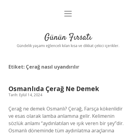
menüyü
Anasayfa
aç
Gizlilik Politikası
Günün Fırsatı
Yasal Uyarı
Gündelik yaşamı eğlenceli kılan kısa ve dikkat çekici içerikler.
Hakkımızda
Etiket:
Çerağ nasıl uyandırılır
Osmanlıda Çerağ Ne Demek
Tarih: Eylül 14, 2024
Çerağ ne demek Osmanlı? Çerağ, Farsça kökenlidir
ve esas olarak lamba anlamına gelir. Kelimenin
sözlük anlamı “aydınlatılan ve ışık veren bir şey”dir.
Osmanlı döneminde tüm aydınlatma araçlarına