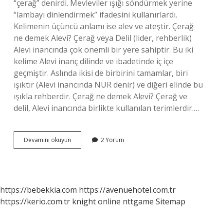
“çerağ” denirdi. Mevleviler ışığı söndürmek yerine
“lambayı dinlendirmek” ifadesini kullanırlardı.
Kelimenin üçüncü anlamı ise alev ve ateştir. Çerağ
ne demek Alevi? Çerağ veya Delil (lider, rehberlik)
Alevi inancında çok önemli bir yere sahiptir. Bu iki
kelime Alevi inanç dilinde ve ibadetinde iç içe
geçmiştir. Aslında ikisi de birbirini tamamlar, biri
ışıktır (Alevi inancında NUR denir) ve diğeri elinde bu
ışıkla rehberdir. Çerağ ne demek Alevi? Çerağ ve
delil, Alevi inancında birlikte kullanılan terimlerdir.…
Osmanlıda
Devamını okuyun
2 Yorum
Çerağ
Ne
Demek
https://bebekkia.com
https://avenuehotel.com.tr
https://kerio.com.tr
knight online
nttgame
Sitemap