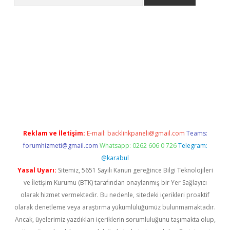
riş
Betexper giriş adresi
betexper.xyz
m elexbet
Reklam ve İletişim:
E-mail:
backlinkpaneli@gmail.com
Teams:
forumhizmeti@gmail.com
Whatsapp: 0262 606 0 726
Telegram:
@karabul
Yasal Uyarı:
Sitemiz, 5651 Sayılı Kanun gereğince Bilgi Teknolojileri
ve İletişim Kurumu (BTK) tarafından onaylanmış bir Yer Sağlayıcı
olarak hizmet vermektedir. Bu nedenle, sitedeki içerikleri proaktif
olarak denetleme veya araştırma yükümlülüğümüz bulunmamaktadır.
Ancak, üyelerimiz yazdıkları içeriklerin sorumluluğunu taşımakta olup,