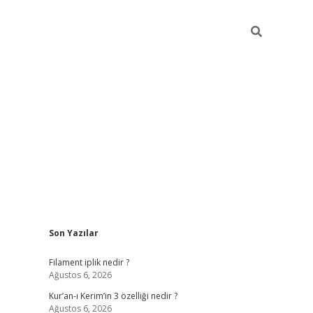
Sidebar
Son Yazılar
betci
vdcasino güncel giriş
ilbet casino
ilbet yeni giriş
Betexpe
Filament iplik nedir ?
Ağustos 6, 2026
Kur’an-ı Kerim’in 3 özelliği nedir ?
Ağustos 6, 2026