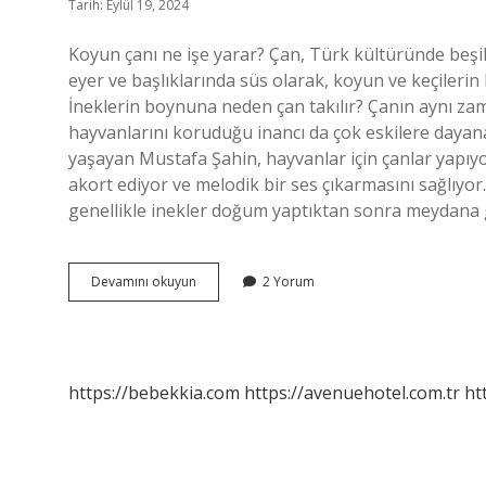
Tarih: Eylül 19, 2024
Koyun çanı ne işe yarar? Çan, Türk kültüründe beşi
eyer ve başlıklarında süs olarak, koyun ve keçilerin
İneklerin boynuna neden çan takılır? Çanın aynı zam
hayvanlarını koruduğu inancı da çok eskilere dayanan
yaşayan Mustafa Şahin, hayvanlar için çanlar yapıyor
akort ediyor ve melodik bir ses çıkarmasını sağlı
genellikle inekler doğum yaptıktan sonra meydana g
Inek
Devamını okuyun
2 Yorum
Çanı
Ne
Işe
Yarar
https://bebekkia.com
https://avenuehotel.com.tr
ht