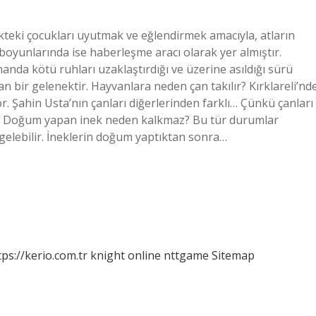
kteki çocukları uyutmak ve eğlendirmek amacıyla, atların
 boyunlarında ise haberleşme aracı olarak yer almıştır.
anda kötü ruhları uzaklaştırdığı ve üzerine asıldığı sürü
 bir gelenektir. Hayvanlara neden çan takılır? Kırklareli’nd
. Şahin Usta’nın çanları diğerlerinden farklı… Çünkü çanları
yor. Doğum yapan inek neden kalkmaz? Bu tür durumlar
elebilir. İneklerin doğum yaptıktan sonra…
tps://kerio.com.tr
knight online
nttgame
Sitemap