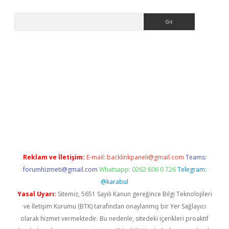
Arama
riş
Betexper giriş adresi
betexper.xyz
m elexbet
Reklam ve İletişim:
E-mail:
backlinkpaneli@gmail.com
Teams:
forumhizmeti@gmail.com
Whatsapp: 0262 606 0 726
Telegram:
@karabul
Yasal Uyarı:
Sitemiz, 5651 Sayılı Kanun gereğince Bilgi Teknolojileri
ve İletişim Kurumu (BTK) tarafından onaylanmış bir Yer Sağlayıcı
olarak hizmet vermektedir. Bu nedenle, sitedeki içerikleri proaktif