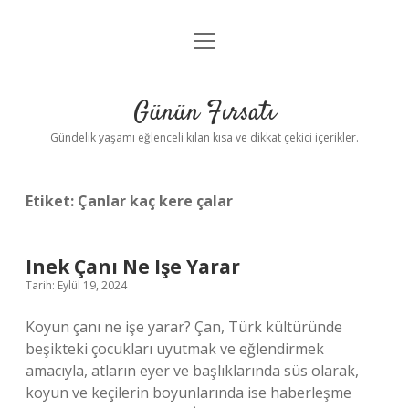
menüyü
Anasayfa
aç
Gizlilik Politikası
Günün Fırsatı
Yasal Uyarı
Gündelik yaşamı eğlenceli kılan kısa ve dikkat çekici içerikler.
Hakkımızda
Etiket:
Çanlar kaç kere çalar
Inek Çanı Ne Işe Yarar
Tarih: Eylül 19, 2024
Koyun çanı ne işe yarar? Çan, Türk kültüründe
beşikteki çocukları uyutmak ve eğlendirmek
amacıyla, atların eyer ve başlıklarında süs olarak,
koyun ve keçilerin boyunlarında ise haberleşme