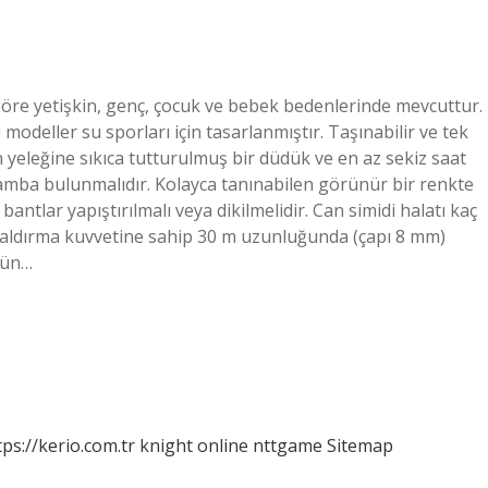
 göre yetişkin, genç, çocuk ve bebek bedenlerinde mevcuttur.
odeller su sporları için tasarlanmıştır. Taşınabilir ve tek
Can yeleğine sıkıca tutturulmuş bir düdük ve en az sekiz saat
amba bulunmalıdır. Kolayca tanınabilen görünür bir renkte
 bantlar yapıştırılmalı veya dikilmelidir. Can simidi halatı kaç
 kaldırma kuvvetine sahip 30 m uzunluğunda (çapı 8 mm)
nün…
tps://kerio.com.tr
knight online
nttgame
Sitemap