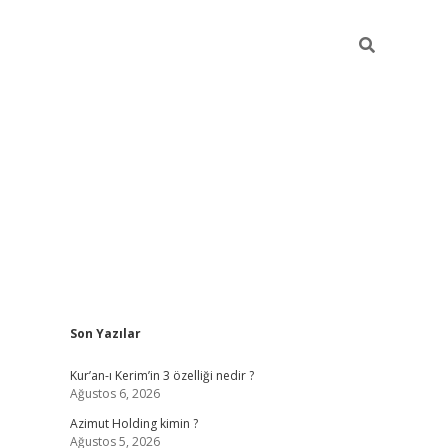
Sidebar
Son Yazılar
betci
vdcasino güncel giriş
ilbet casino
ilbet yeni giriş
Betexp
Kur’an-ı Kerim’in 3 özelliği nedir ?
Ağustos 6, 2026
Azimut Holding kimin ?
Ağustos 5, 2026