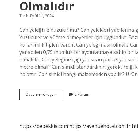
Olmalıdır
Tarih: Eylül 11, 2024
Can yeleği ile Yuzulur mu? Can yelekleri yapılarına
Yüzücüler ve yüzme bilmeyenler için uygundur. Bazı m
kullanımlık tipleri vardır. Can yeleği nasıl olmalı? 
yanabilen 0,75 mumluk bir aydınlatmaya sahip bir l
olmalıdır. Can yeleğine ışığı yansıtan parlak yansıtıcı
metre olmalı? Can simidi standardının gerektirdiği
halattır. Can simidi hangi malzemeden yapılır? Ürü
Can
Devamını okuyun
2 Yorum
Simidinin
Yüzdürme
Özelliği
Ne
Olmalıdır
https://bebekkia.com
https://avenuehotel.com.tr
ht