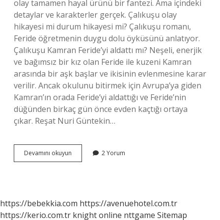
olay tamamen hayal ürünü bir fantezi. Ama içindeki
detaylar ve karakterler gerçek. Çalıkuşu olay
hikayesi mi durum hikayesi mi? Çalıkuşu romanı,
Feride öğretmenin duygu dolu öyküsünü anlatıyor.
Çalıkuşu Kamran Feride’yi aldattı mı? Neşeli, enerjik
ve bağımsız bir kız olan Feride ile kuzeni Kamran
arasında bir aşk başlar ve ikisinin evlenmesine karar
verilir. Ancak okulunu bitirmek için Avrupa’ya giden
Kamran’ın orada Feride’yi aldattığı ve Feride’nin
düğünden birkaç gün önce evden kaçtığı ortaya
çıkar. Reşat Nuri Güntekin…
Çalıkuşu
Devamını okuyun
2 Yorum
Hikayesi
Gerçek
Mı
https://bebekkia.com
https://avenuehotel.com.tr
https://kerio.com.tr
knight online
nttgame
Sitemap