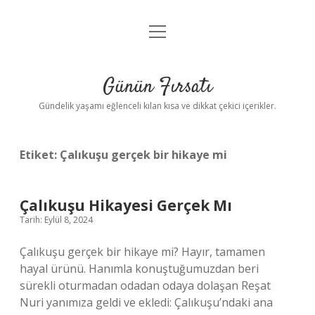
menüyü
Anasayfa
aç
Gizlilik Politikası
Günün Fırsatı
Yasal Uyarı
Gündelik yaşamı eğlenceli kılan kısa ve dikkat çekici içerikler.
Hakkımızda
Etiket:
Çalıkuşu gerçek bir hikaye mi
Çalıkuşu Hikayesi Gerçek Mı
Tarih: Eylül 8, 2024
Çalıkuşu gerçek bir hikaye mi? Hayır, tamamen
hayal ürünü. Hanımla konuştuğumuzdan beri
sürekli oturmadan odadan odaya dolaşan Reşat
Nuri yanımıza geldi ve ekledi: Çalıkuşu’ndaki ana