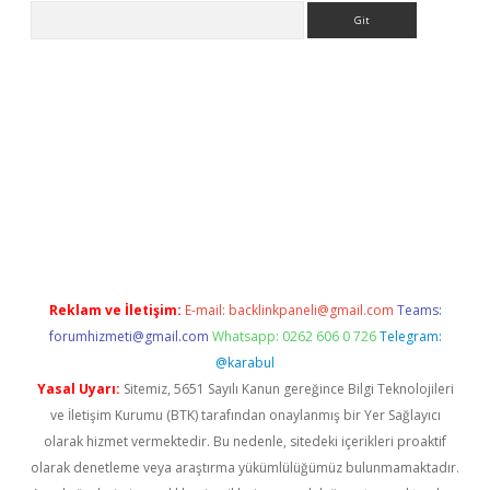
Arama
riş
Betexper giriş adresi
betexper.xyz
m elexbet
Reklam ve İletişim:
E-mail:
backlinkpaneli@gmail.com
Teams:
forumhizmeti@gmail.com
Whatsapp: 0262 606 0 726
Telegram:
@karabul
Yasal Uyarı:
Sitemiz, 5651 Sayılı Kanun gereğince Bilgi Teknolojileri
ve İletişim Kurumu (BTK) tarafından onaylanmış bir Yer Sağlayıcı
olarak hizmet vermektedir. Bu nedenle, sitedeki içerikleri proaktif
olarak denetleme veya araştırma yükümlülüğümüz bulunmamaktadır.