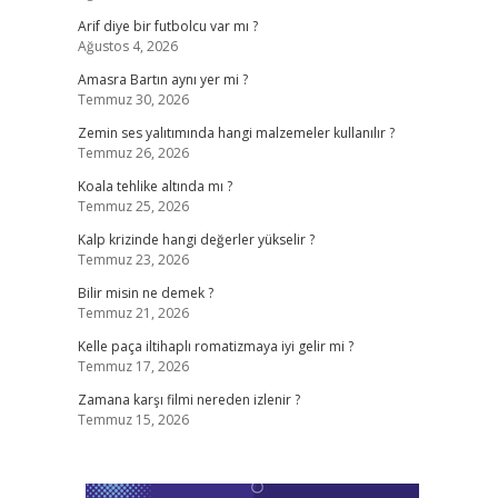
Arif diye bir futbolcu var mı ?
Ağustos 4, 2026
Amasra Bartın aynı yer mi ?
Temmuz 30, 2026
Zemin ses yalıtımında hangi malzemeler kullanılır ?
Temmuz 26, 2026
Koala tehlike altında mı ?
Temmuz 25, 2026
Kalp krizinde hangi değerler yükselir ?
Temmuz 23, 2026
Bilir misin ne demek ?
Temmuz 21, 2026
Kelle paça iltihaplı romatizmaya iyi gelir mi ?
Temmuz 17, 2026
Zamana karşı filmi nereden izlenir ?
Temmuz 15, 2026