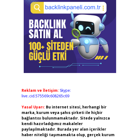
Reklam ve İletişim:
Skype:
live:.cid.575569c608265c69
Yasal Uyarı:
Bu internet sitesi, herhangi bir
marka, kurum veya şahıs şirketi ile hiçbir
bağlantısı bulunmamaktadır. Sitede yalnızca
kendi hazırladığımız makaleler
paylaşılmaktadır. Burada yer alan içerikler
haber niteliği taşımamakta olup, gerçek kurum