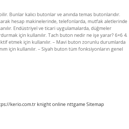
bilir. Bunlar kalıcı butonlar ve anında temas butonlarıdır.
larak hesap makinelerinde, telefonlarda, mutfak aletlerinde
lanılır. Endüstriyel ve ticari uygulamalarda, düğmeler
urmak için kullanılır. Tach buton nedir ne işe yarar? 6×6 4.
tif etmek için kullanılır. – Mavi buton zorunlu durumlarda
nım için kullanılır. – Siyah buton tüm fonksiyonların genel
tps://kerio.com.tr
knight online
nttgame
Sitemap