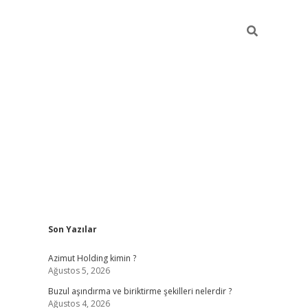
Sidebar
Son Yazılar
betci
vdcasino güncel giriş
ilbet casino
ilbet yeni giriş
Betexp
Azimut Holding kimin ?
Ağustos 5, 2026
Buzul aşındırma ve biriktirme şekilleri nelerdir ?
Ağustos 4, 2026