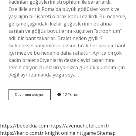
kadınları göğüslerini strophium ile sararlardı.
Özellikle antik Roma’da büyük göğüsler komik ve
yaşlılığın bir işareti olarak kabul edilirdi. Bu nedenle,
gelişme çağındaki kızlar göğüslerinin etrafına
sarılan ve göğüs boyutlarını küçülten “strophium”
adlı bir bant takarlar. Bralet neden giyilir?
Geleneksel sütyenlerin aksine braletler sıkı bir bant
içermez ve bu nedenle daha rahattır. Ayrıca birçok
kadın bralet sütyenlerin destekleyici tasarımını
tercih ediyor. Bunların yalnızca günlük kullanım için
değil aynı zamanda yoga veya…
Bralet
Devamını okuyun
12 Yorum
Kim
Icat
Etti
https://bebekkia.com
https://avenuehotel.com.tr
https://kerio.com.tr
knight online
nttgame
Sitemap