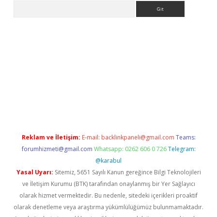
Arama
iriş
Betexper giriş adresi
betexper.xyz
m elexbet
Reklam ve İletişim:
E-mail:
backlinkpaneli@gmail.com
Teams:
forumhizmeti@gmail.com
Whatsapp: 0262 606 0 726
Telegram:
@karabul
Yasal Uyarı:
Sitemiz, 5651 Sayılı Kanun gereğince Bilgi Teknolojileri
ve İletişim Kurumu (BTK) tarafından onaylanmış bir Yer Sağlayıcı
olarak hizmet vermektedir. Bu nedenle, sitedeki içerikleri proaktif
olarak denetleme veya araştırma yükümlülüğümüz bulunmamaktadır.