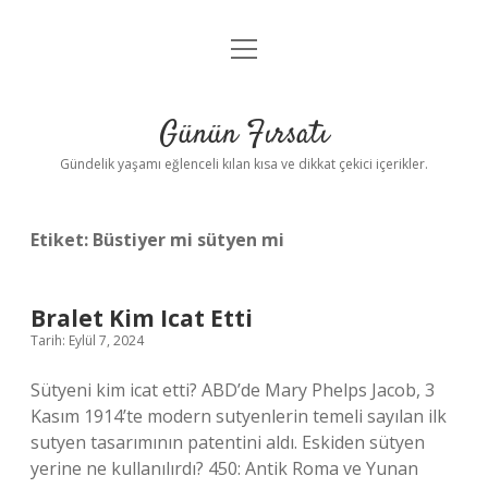
menüyü
Anasayfa
aç
Gizlilik Politikası
Günün Fırsatı
Yasal Uyarı
Gündelik yaşamı eğlenceli kılan kısa ve dikkat çekici içerikler.
Hakkımızda
Etiket:
Büstiyer mi sütyen mi
Bralet Kim Icat Etti
Tarih: Eylül 7, 2024
Sütyeni kim icat etti? ABD’de Mary Phelps Jacob, 3
Kasım 1914’te modern sutyenlerin temeli sayılan ilk
sutyen tasarımının patentini aldı. Eskiden sütyen
yerine ne kullanılırdı? 450: Antik Roma ve Yunan