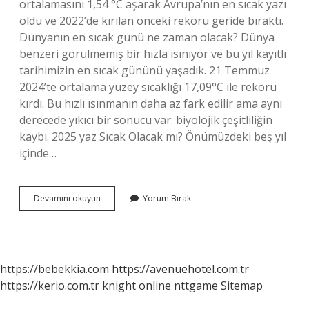
ortalamasını 1,54 °C aşarak Avrupa’nın en sıcak yazı
oldu ve 2022’de kırılan önceki rekoru geride bıraktı.
Dünyanın en sıcak günü ne zaman olacak? Dünya
benzeri görülmemiş bir hızla ısınıyor ve bu yıl kayıtlı
tarihimizin en sıcak gününü yaşadık. 21 Temmuz
2024’te ortalama yüzey sıcaklığı 17,09°C ile rekoru
kırdı. Bu hızlı ısınmanın daha az fark edilir ama aynı
derecede yıkıcı bir sonucu var: biyolojik çeşitliliğin
kaybı. 2025 yaz Sıcak Olacak mı? Önümüzdeki beş yıl
içinde…
Dünya
Devamını okuyun
Yorum Bırak
Ne
Zaman
Isınacak
https://bebekkia.com
https://avenuehotel.com.tr
https://kerio.com.tr
knight online
nttgame
Sitemap