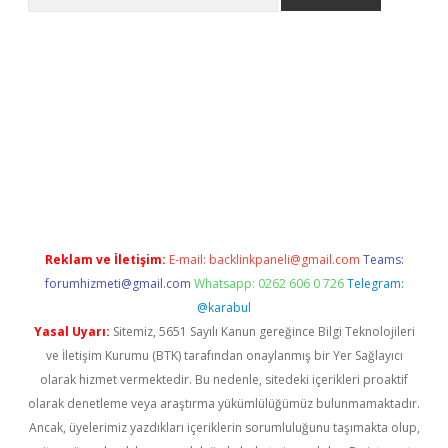
riş
Betexper giriş adresi
betexper.xyz
m elexbet
Reklam ve İletişim:
E-mail:
backlinkpaneli@gmail.com
Teams:
forumhizmeti@gmail.com
Whatsapp: 0262 606 0 726
Telegram:
@karabul
Yasal Uyarı:
Sitemiz, 5651 Sayılı Kanun gereğince Bilgi Teknolojileri
ve İletişim Kurumu (BTK) tarafından onaylanmış bir Yer Sağlayıcı
olarak hizmet vermektedir. Bu nedenle, sitedeki içerikleri proaktif
olarak denetleme veya araştırma yükümlülüğümüz bulunmamaktadır.
Ancak, üyelerimiz yazdıkları içeriklerin sorumluluğunu taşımakta olup,