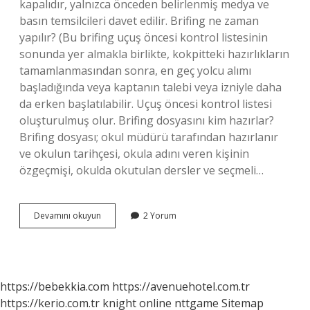
kapalıdır, yalnızca önceden belirlenmiş medya ve
basın temsilcileri davet edilir. Brifing ne zaman
yapılır? (Bu brifing uçuş öncesi kontrol listesinin
sonunda yer almakla birlikte, kokpitteki hazırlıkların
tamamlanmasından sonra, en geç yolcu alımı
başladığında veya kaptanın talebi veya izniyle daha
da erken başlatılabilir. Uçuş öncesi kontrol listesi
oluşturulmuş olur. Brifing dosyasını kim hazırlar?
Brifing dosyası; okul müdürü tarafından hazırlanır
ve okulun tarihçesi, okula adını veren kişinin
özgeçmişi, okulda okutulan dersler ve seçmeli…
Brifing
Devamını okuyun
2 Yorum
Ne
Kadar
Sürer
https://bebekkia.com
https://avenuehotel.com.tr
https://kerio.com.tr
knight online
nttgame
Sitemap