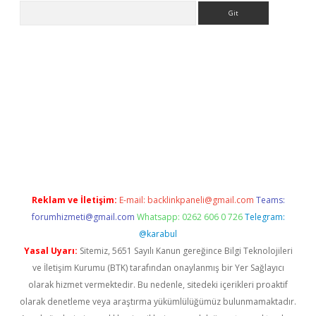
Arama
iriş
Betexper giriş adresi
betexper.xyz
m elexbet
Reklam ve İletişim:
E-mail:
backlinkpaneli@gmail.com
Teams:
forumhizmeti@gmail.com
Whatsapp: 0262 606 0 726
Telegram:
@karabul
Yasal Uyarı:
Sitemiz, 5651 Sayılı Kanun gereğince Bilgi Teknolojileri
ve İletişim Kurumu (BTK) tarafından onaylanmış bir Yer Sağlayıcı
olarak hizmet vermektedir. Bu nedenle, sitedeki içerikleri proaktif
olarak denetleme veya araştırma yükümlülüğümüz bulunmamaktadır.