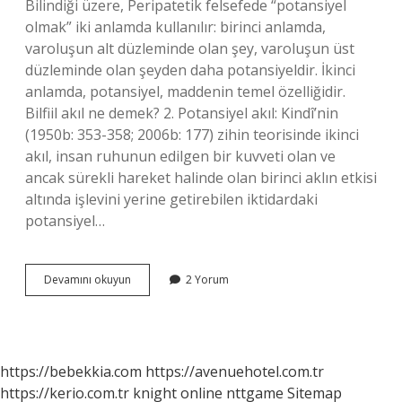
Bilindiği üzere, Peripatetik felsefede “potansiyel
olmak” iki anlamda kullanılır: birinci anlamda,
varoluşun alt düzleminde olan şey, varoluşun üst
düzleminde olan şeyden daha potansiyeldir. İkinci
anlamda, potansiyel, maddenin temel özelliğidir.
Bilfiil akıl ne demek? 2. Potansiyel akıl: Kindî’nin
(1950b: 353-358; 2006b: 177) zihin teorisinde ikinci
akıl, insan ruhunun edilgen bir kuvveti olan ve
ancak sürekli hareket halinde olan birinci aklın etkisi
altında işlevini yerine getirebilen iktidardaki
potansiyel…
Felsefede
Devamını okuyun
2 Yorum
Bilfiil
Ne
Demek
https://bebekkia.com
https://avenuehotel.com.tr
https://kerio.com.tr
knight online
nttgame
Sitemap