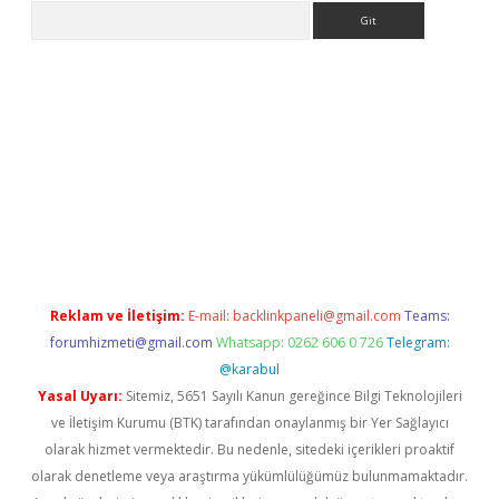
Arama
iriş
Betexper giriş adresi
betexper.xyz
m elexbet
Reklam ve İletişim:
E-mail:
backlinkpaneli@gmail.com
Teams:
forumhizmeti@gmail.com
Whatsapp: 0262 606 0 726
Telegram:
@karabul
Yasal Uyarı:
Sitemiz, 5651 Sayılı Kanun gereğince Bilgi Teknolojileri
ve İletişim Kurumu (BTK) tarafından onaylanmış bir Yer Sağlayıcı
olarak hizmet vermektedir. Bu nedenle, sitedeki içerikleri proaktif
olarak denetleme veya araştırma yükümlülüğümüz bulunmamaktadır.