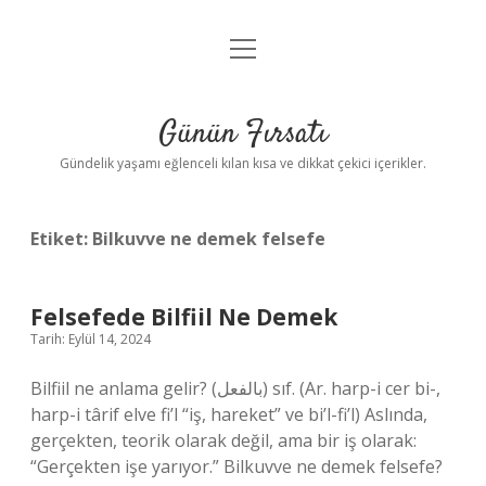
menüyü
Anasayfa
aç
Gizlilik Politikası
Günün Fırsatı
Yasal Uyarı
Gündelik yaşamı eğlenceli kılan kısa ve dikkat çekici içerikler.
Hakkımızda
Etiket:
Bilkuvve ne demek felsefe
Felsefede Bilfiil Ne Demek
Tarih: Eylül 14, 2024
Bilfiil ne anlama gelir? (ﺑﺎﻟﻔﻌﻞ) sıf. (Ar. harp-i cer bi-,
harp-i târif elve fi’l “iş, hareket” ve bi’l-fi’l) Aslında,
gerçekten, teorik olarak değil, ama bir iş olarak:
“Gerçekten işe yarıyor.” Bilkuvve ne demek felsefe?