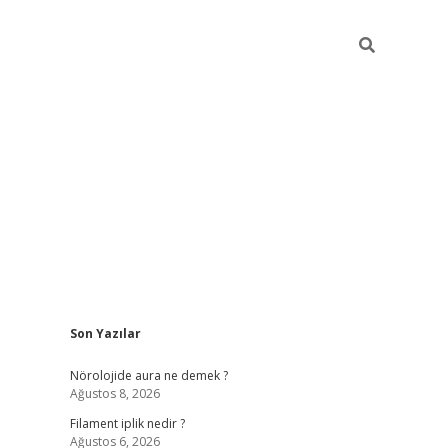
Sidebar
Son Yazılar
betci
vdcasino güncel giriş
ilbet casino
ilbet yeni giriş
Betexp
Nörolojide aura ne demek ?
Ağustos 8, 2026
Filament iplik nedir ?
Ağustos 6, 2026