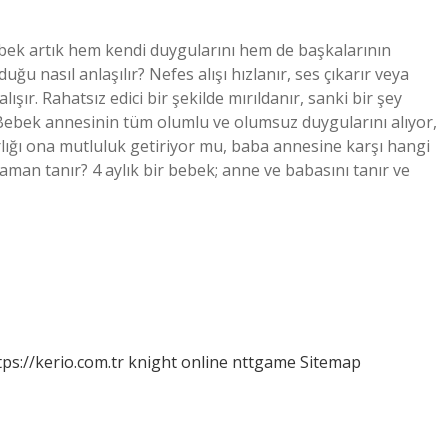
ebek artık hem kendi duygularını hem de başkalarının
ğu nasıl anlaşılır? Nefes alışı hızlanır, ses çıkarır veya
ışır. Rahatsız edici bir şekilde mırıldanır, sanki bir şey
 Bebek annesinin tüm olumlu ve olumsuz duygularını alıyor,
lığı ona mutluluk getiriyor mu, baba annesine karşı hangi
man tanır? 4 aylık bir bebek; anne ve babasını tanır ve
tps://kerio.com.tr
knight online
nttgame
Sitemap