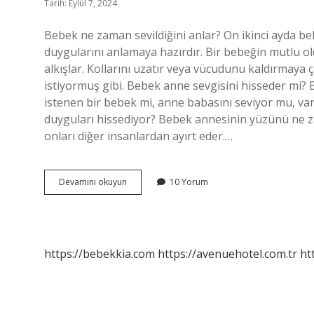
Tarih: Eylül 7, 2024
Bebek ne zaman sevildiğini anlar? On ikinci ayda b
duygularını anlamaya hazırdır. Bir bebeğin mutlu oldu
alkışlar. Kollarını uzatır veya vücudunu kaldırmaya çal
istiyormuş gibi. Bebek anne sevgisini hisseder mi?
istenen bir bebek mi, anne babasını seviyor mu, var
duyguları hissediyor? Bebek annesinin yüzünü ne za
onları diğer insanlardan ayırt eder.…
Bir
Devamını okuyun
10 Yorum
Bebeğin
Sizi
Sevdiğini
Nasıl
Anlarsınız
https://bebekkia.com
https://avenuehotel.com.tr
ht