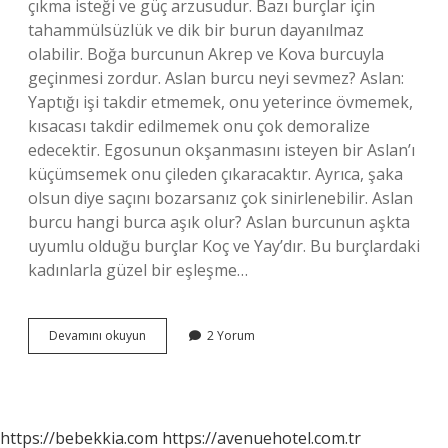
çıkma isteği ve güç arzusudur. Bazı burçlar için
tahammülsüzlük ve dik bir burun dayanılmaz
olabilir. Boğa burcunun Akrep ve Kova burcuyla
geçinmesi zordur. Aslan burcu neyi sevmez? Aslan:
Yaptığı işi takdir etmemek, onu yeterince övmemek,
kısacası takdir edilmemek onu çok demoralize
edecektir. Egosunun okşanmasını isteyen bir Aslan’ı
küçümsemek onu çileden çıkaracaktır. Ayrıca, şaka
olsun diye saçını bozarsanız çok sinirlenebilir. Aslan
burcu hangi burca aşık olur? Aslan burcunun aşkta
uyumlu olduğu burçlar Koç ve Yay’dır. Bu burçlardaki
kadınlarla güzel bir eşleşme…
Aslan
Devamını okuyun
2 Yorum
Burcu
Hangi
Burçları
Sevmiyor
https://bebekkia.com
https://avenuehotel.com.tr