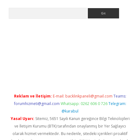
Arama
iş
Betexper giriş adresi
betexper.xyz
m elexbet
Reklam ve İletişim:
E-mail:
backlinkpaneli@gmail.com
Teams:
forumhizmeti@gmail.com
Whatsapp: 0262 606 0 726
Telegram:
@karabul
Yasal Uyarı:
Sitemiz, 5651 Sayılı Kanun gereğince Bilgi Teknolojileri
ve İletişim Kurumu (BTK) tarafından onaylanmış bir Yer Sağlayıcı
olarak hizmet vermektedir. Bu nedenle, sitedeki içerikleri proaktif