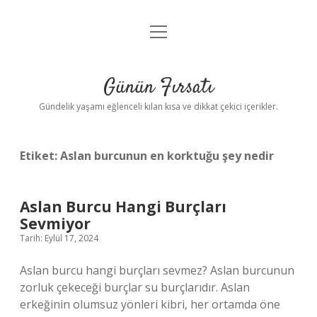
menüyü
Anasayfa
aç
Gizlilik Politikası
Günün Fırsatı
Yasal Uyarı
Gündelik yaşamı eğlenceli kılan kısa ve dikkat çekici içerikler.
Hakkımızda
Etiket:
Aslan burcunun en korktuğu şey nedir
Aslan Burcu Hangi Burçları
Sevmiyor
Tarih: Eylül 17, 2024
Aslan burcu hangi burçları sevmez? Aslan burcunun
zorluk çekeceği burçlar su burçlarıdır. Aslan
erkeğinin olumsuz yönleri kibri, her ortamda öne