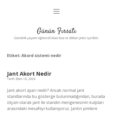
menüyü
Anasayfa
aç
Gizlilik Politikası
Günün Fırsatı
Yasal Uyarı
Gündelik yaşamı eğlenceli kılan kısa ve dikkat çekici içerikler.
Hakkımızda
Etiket:
Akord sistemi nedir
Jant Akort Nedir
Tarih: Ekim 16, 2024
Jant akort ayarı nedir? Ancak normal jant
standlarında bu gösterge bulunmadığından, burada
ölçüm olarak jant ile standın mengenesinin kulpları
arasındaki mesafeyi kullanıyoruz. Jantın pimlere