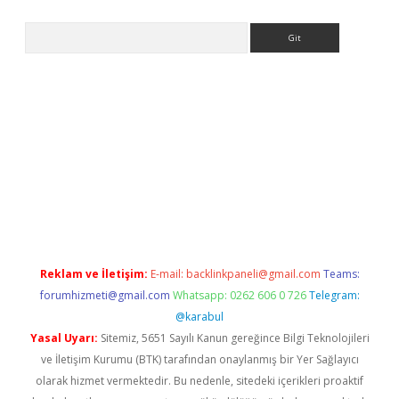
Arama
riş
Betexper giriş adresi
betexper.xyz
m elexbet
Reklam ve İletişim:
E-mail:
backlinkpaneli@gmail.com
Teams:
forumhizmeti@gmail.com
Whatsapp: 0262 606 0 726
Telegram:
@karabul
Yasal Uyarı:
Sitemiz, 5651 Sayılı Kanun gereğince Bilgi Teknolojileri
ve İletişim Kurumu (BTK) tarafından onaylanmış bir Yer Sağlayıcı
olarak hizmet vermektedir. Bu nedenle, sitedeki içerikleri proaktif