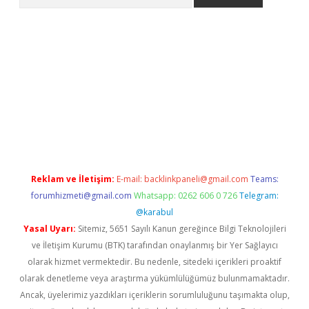
riş
Betexper giriş adresi
betexper.xyz
m elexbet
Reklam ve İletişim:
E-mail:
backlinkpaneli@gmail.com
Teams:
forumhizmeti@gmail.com
Whatsapp: 0262 606 0 726
Telegram:
@karabul
Yasal Uyarı:
Sitemiz, 5651 Sayılı Kanun gereğince Bilgi Teknolojileri
ve İletişim Kurumu (BTK) tarafından onaylanmış bir Yer Sağlayıcı
olarak hizmet vermektedir. Bu nedenle, sitedeki içerikleri proaktif
olarak denetleme veya araştırma yükümlülüğümüz bulunmamaktadır.
Ancak, üyelerimiz yazdıkları içeriklerin sorumluluğunu taşımakta olup,