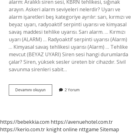
alarm: Aralıklı siren sesi, KBRN tehlikesi, sığınak
arayın. Askeri alarm seviyeleri nelerdir? Uyarı ve
alarm işaretleri beş kategoriye ayrılır: sarı, kırmızı ve
beyaz uyarı, radyoaktif serpinti uyarısı ve kimyasal
savaş maddesi tehlike uyarısı. Sarı alarm. … Kırmızı
uyarı (ALARM) … Radyoaktif serpinti uyarısı (Alarm)
… Kimyasal savaş tehlikesi uyarısı (Alarm) … Tehlike
mevcut (BEYAZ UYARI) Siren sesi hangi durumlarda
çalar? Siren, yüksek sesler üreten bir cihazdır. Sivil
savunma sirenleri sabit…
3
Devamını okuyun
2 Yorum
Kısa
Alarmın
Anlamı
Nedir
https://bebekkia.com
https://avenuehotel.com.tr
https://kerio.com.tr
knight online
nttgame
Sitemap