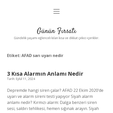
menüyü
Anasayfa
aç
Gizlilik Politikası
Günün Fırsatı
Yasal Uyarı
Gündelik yaşamı eğlenceli kılan kısa ve dikkat çekici içerikler.
Hakkımızda
Etiket:
AFAD sarı uyarı nedir
3 Kısa Alarmın Anlamı Nedir
Tarih: Eylül 11, 2024
Depremde hangi siren çalar? AFAD 22 Ekim 2020’de
uyarı ve alarm sireni testi yapıyor Siyah alarm
anlamı nedir? Kırmızı alarm: Dalga benzeri siren
sesi, saldırı tehlikesi, hemen sığınak arayın. Siyah