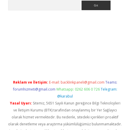
Arama
riş
Betexper giriş adresi
betexper.xyz
m elexbet
Reklam ve İletişim:
E-mail:
backlinkpaneli@gmail.com
Teams:
forumhizmeti@gmail.com
Whatsapp: 0262 606 0 726
Telegram:
@karabul
Yasal Uyarı:
Sitemiz, 5651 Sayılı Kanun gereğince Bilgi Teknolojileri
ve İletişim Kurumu (BTK) tarafından onaylanmış bir Yer Sağlayıcı
olarak hizmet vermektedir. Bu nedenle, sitedeki içerikleri proaktif
olarak denetleme veya araştırma yükümlülüğümüz bulunmamaktadır.