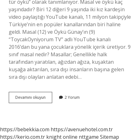
tür öykü” olarak tanımlanıyor. Masal ve öykü kaç
yaşındadır? Biri 12 diğeri 9 yaşında iki kız kardeşin
video paylaştığı YouTube kanalı, 11 milyon takipçiyle
Türkiye’nin en popüler kanallarından biri haline
geldi. Masal (12) ve Öykü Günay’ın (9)
“ToycakOyniyorum TV” adlı YouTube kanalı
2016’dan bu yana çocuklara yönelik içerik üretiyor. 9
sınıf masal nedir? Masallar; Genellikle halk
tarafından yaratılan, ağızdan ağıza, kuşaktan
kuşağa aktarılan, sıra dışı insanların başına gelen
sıra dışı olayları anlatan edebi…
Öykü
Devamını okuyun
2 Yorum
Masal
Masal
Kaç
Yaşında
https://bebekkia.com
https://avenuehotel.com.tr
https://kerio.com.tr
knight online
nttgame
Sitemap