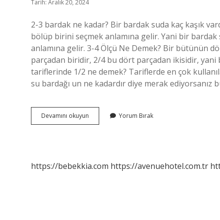
Tarih: Aralık 20, 2024
2-3 bardak ne kadar? Bir bardak suda kaç kaşık vard
bölüp birini seçmek anlamına gelir. Yani bir bardak
anlamına gelir. 3-4 Ölçü Ne Demek? Bir bütünün dö
parçadan biridir, 2/4 bu dört parçadan ikisidir, ya
tariflerinde 1/2 ne demek? Tariflerde en çok kullanıl
su bardağı un ne kadardır diye merak ediyorsanız b
Tariflerde
Devamını okuyun
Yorum Bırak
2
3
Ne
Demek
https://bebekkia.com
https://avenuehotel.com.tr
ht