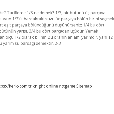
ır? Tariflerde 1/3 ne demek? 1/3, bir bütünü üç parçaya
 suyun 1/3’ü, bardaktaki suyu üç parçaya bölüp birini seçme
rt eşit parçaya bölündüğünü düşünürseniz; 1/4 bu dört
ni bütünün yarısı, 3/4 bu dört parçadan üçüdür. Yemek
an ölçü 1/2 olarak bilinir. Bu oranın anlamı yarımdır, yani 12
u yarım su bardağı demektir. 2-3…
tps://kerio.com.tr
knight online
nttgame
Sitemap