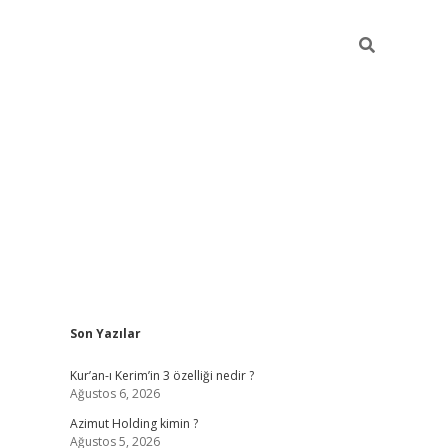
Sidebar
Son Yazılar
betci
vdcasino güncel giriş
ilbet casino
ilbet yeni giriş
Betexpe
Kur’an-ı Kerim’in 3 özelliği nedir ?
Ağustos 6, 2026
Azimut Holding kimin ?
Ağustos 5, 2026