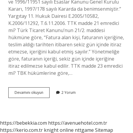
ve 1996/11951 sayılı Esaslar Kanunu Genel Kurulu
Kararı, 1997/178 sayılı Kararda da benimsenmiştir.”
Yargıtay 11. Hukuk Dairesi E.2005/10582,
K.2006/11292, T.6.11.2006. TTK madde 21 emredici
mi? Türk Ticaret Kanunu’nun 21/2. maddesi
hükmüne göre, “Fatura alan kişi, faturanın içeriğine,
teslim aldığı tarihten itibaren sekiz gün içinde itiraz
etmezse, içeriğini kabul etmiş sayılır.” Yönetmeliğe
göre, faturanın içeriği, sekiz gün içinde içeriğine
itiraz edilmezse kabul edilir. TTK madde 23 emredici
mi? TBK hükümlerine göre,…
Ttk
Devamını okuyun
2 Yorum
Madde
18
Emredici
Mi
https://bebekkia.com
https://avenuehotel.com.tr
https://kerio.com.tr
knight online
nttgame
Sitemap