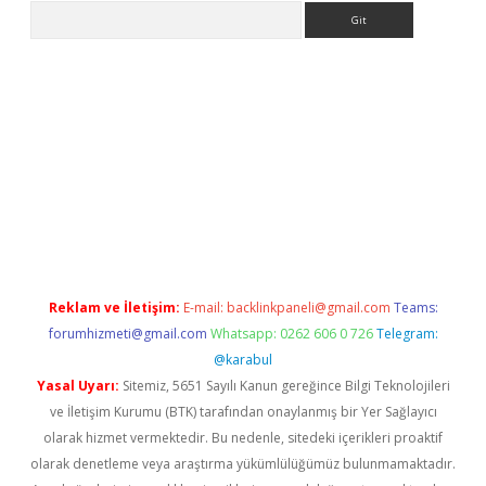
Arama
lbet yeni giriş
Betexper giriş adresi
betexper.xyz
m elexbet
Reklam ve İletişim:
E-mail:
backlinkpaneli@gmail.com
Teams:
forumhizmeti@gmail.com
Whatsapp: 0262 606 0 726
Telegram:
@karabul
Yasal Uyarı:
Sitemiz, 5651 Sayılı Kanun gereğince Bilgi Teknolojileri
ve İletişim Kurumu (BTK) tarafından onaylanmış bir Yer Sağlayıcı
olarak hizmet vermektedir. Bu nedenle, sitedeki içerikleri proaktif
olarak denetleme veya araştırma yükümlülüğümüz bulunmamaktadır.