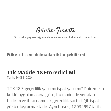
menüyü
Anasayfa
aç
Gizlilik Politikası
Günün Fırsatı
Yasal Uyarı
Gündelik yaşamı eğlenceli kılan kısa ve dikkat çekici içerikler.
Hakkımızda
Etiket:
1 sene dolmadan ihtar çekilir mi
Ttk Madde 18 Emredici Mi
Tarih: Eylül 8, 2024
TTK 18 3 geçerlilik şartı mı ispat şartı mı? Dairemizin
köklü uygulamasına göre, bu maddede yer alan
bildirim ve ihtarnameler geçerlilik şartı değil, ispat
yükü oluşturmaktadır. Aynı husus, 12.03.1997 tarih