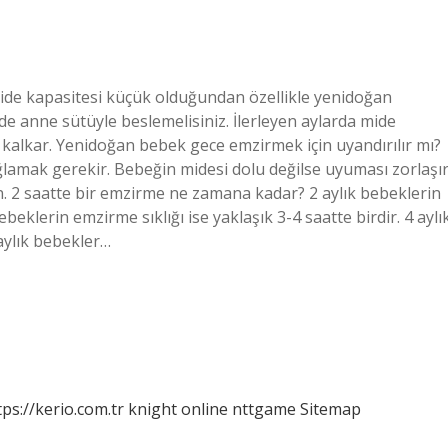
ide kapasitesi küçük olduğundan özellikle yenidoğan
e anne sütüyle beslemelisiniz. İlerleyen aylarda mide
n kalkar. Yenidoğan bebek gece emzirmek için uyandırılır mı?
lamak gerekir. Bebeğin midesi dolu değilse uyuması zorlaşır
. 2 saatte bir emzirme ne zamana kadar? 2 aylık bebeklerin
ebeklerin emzirme sıklığı ise yaklaşık 3-4 saatte birdir. 4 aylı
aylık bebekler…
tps://kerio.com.tr
knight online
nttgame
Sitemap