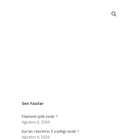
Sidebar
Son Yazılar
betci
vdcasino güncel giriş
ilbet casino
ilbet yeni giriş
Bete
Filament iplik nedir ?
Ağustos 6, 2026
Kur’an-ı Kerim’in 3 özelliği nedir ?
Ağustos 6, 2026