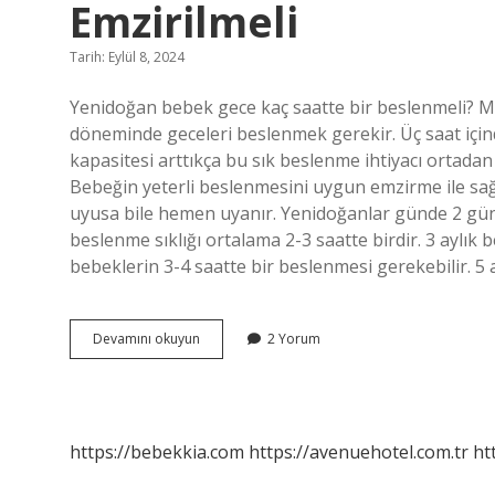
Emzirilmeli
Tarih: Eylül 8, 2024
Yenidoğan bebek gece kaç saatte bir beslenmeli? M
döneminde geceleri beslenmek gerekir. Üç saat içind
kapasitesi arttıkça bu sık beslenme ihtiyacı ortada
Bebeğin yeterli beslenmesini uygun emzirme ile sağ
uyusa bile hemen uyanır. Yenidoğanlar günde 2 gün
beslenme sıklığı ortalama 2-3 saatte birdir. 3 aylık b
bebeklerin 3-4 saatte bir beslenmesi gerekebilir. 5 
Yeni
Devamını okuyun
2 Yorum
Doğan
Bebek
Gece
Kaç
Saatte
https://bebekkia.com
https://avenuehotel.com.tr
ht
Bir
Emzirilmeli